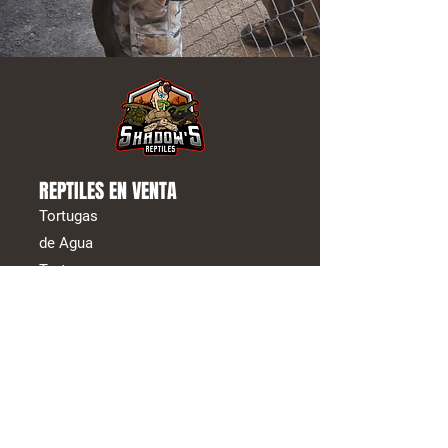
REPTILES EN VENTA
Tortugas
de Agua
Tortugas
Serpiente
s
Lagartos
Isópodos
ENLACES ÚTILES